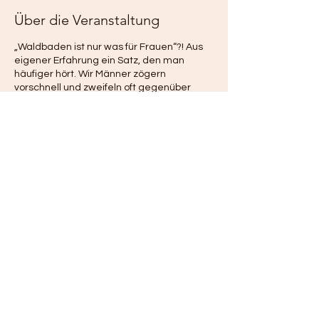
Über die Veranstaltung
„Waldbaden ist nur was für Frauen“?! Aus
eigener Erfahrung ein Satz, den man
häufiger hört. Wir Männer zögern
vorschnell und zweifeln oft gegenüber
Themen, die eher von Frauen besetzt sind.
So auch beim Waldbaden, wo die Kurse
häufig von weiblichen Teilnehmerinnen
dominiert sind. Doch Waldbaden ist für alle
da! Mit eigenem Beispiel möchte ich
vorangehen und uns Männer dazu
ermutigen, dass Naturverbundenheit,
Gesundheitspräventation, zur Ruhe
kommen, sich selbst wahrnehmen und
Teile dieses Event
finden keineswegs Frauen Domänen sind.
Dieser Kurs richtet sich ausschließlich an
Männer, die sich in der männlichen Runde
wohler fühlen und sich hier tiefer aufs
Waldbaden einlassen können als in
Anwesenheit von Frauen. Du möchtest auf
gleichgesinnte Männer treffen, mit denen
Impressum |
Datenschutz |
AGBs
du die Faszination Wald teilst? Du hast Luft