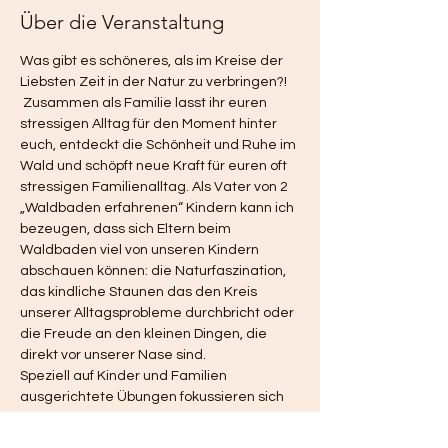
Über die Veranstaltung
Was gibt es schöneres, als im Kreise der 
Liebsten Zeit in der Natur zu verbringen?! 
 Zusammen als Familie lasst ihr euren 
stressigen Alltag für den Moment hinter 
euch, entdeckt die Schönheit und Ruhe im 
Wald und schöpft neue Kraft für euren oft 
stressigen Familienalltag. Als Vater von 2 
„Waldbaden erfahrenen“ Kindern kann ich 
bezeugen, dass sich Eltern beim 
Waldbaden viel von unseren Kindern 
abschauen können: die Naturfaszination, 
das kindliche Staunen das den Kreis 
unserer Alltagsprobleme durchbricht oder 
die Freude an den kleinen Dingen, die 
direkt vor unserer Nase sind. 
Speziell auf Kinder und Familien 
ausgerichtete Übungen fokussieren sich 
auf das familiäre Miteinander und eure 
gemeinsame Waldwunderbare „Quality 