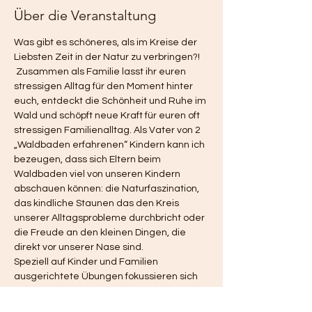
Über die Veranstaltung
Was gibt es schöneres, als im Kreise der 
Liebsten Zeit in der Natur zu verbringen?! 
 Zusammen als Familie lasst ihr euren 
stressigen Alltag für den Moment hinter 
euch, entdeckt die Schönheit und Ruhe im 
Wald und schöpft neue Kraft für euren oft 
stressigen Familienalltag. Als Vater von 2 
„Waldbaden erfahrenen“ Kindern kann ich 
bezeugen, dass sich Eltern beim 
Waldbaden viel von unseren Kindern 
abschauen können: die Naturfaszination, 
das kindliche Staunen das den Kreis 
unserer Alltagsprobleme durchbricht oder 
die Freude an den kleinen Dingen, die 
direkt vor unserer Nase sind. 
Speziell auf Kinder und Familien 
ausgerichtete Übungen fokussieren sich 
auf das familiäre Miteinander und eure 
gemeinsame Waldwunderbare „Quality 