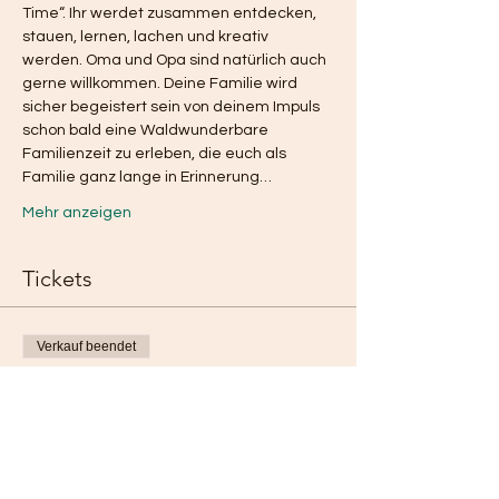
Time“. Ihr werdet zusammen entdecken, 
stauen, lernen, lachen und kreativ 
werden. Oma und Opa sind natürlich auch 
gerne willkommen. Deine Familie wird 
sicher begeistert sein von deinem Impuls 
schon bald eine Waldwunderbare 
Familienzeit zu erleben, die euch als 
Familie ganz lange in Erinnerung…
Mehr anzeigen
Tickets
Verkauf beendet
Tickettyp
Waldwunderbarer Familientag
Preis
Von 49,00 € bis 79,00 €