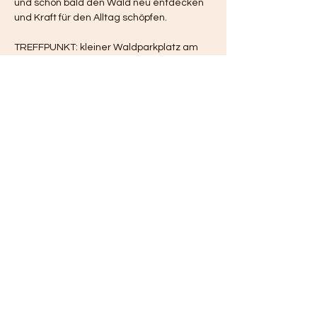
und schon bald den Wald neu entdecken 
und Kraft für den Alltag schöpfen.
TREFFPUNKT: kleiner Waldparkplatz am 
Strassenrand der B179 ca 100 Meter von 
der Bushaltestelle "Neubrück (bei Groß 
Köris), Weg zum Hölzernem See" entfernt:
https://maps.app.goo.gl/ekAnDcvRC4RhyC
K76
ÖPNV Anbindung von Berlin 
HIN: 
- 11:03 Ostkreutz ab, RE 7 Rchtg. 
Senftenberg 
- 11:33 an Groß Köris, ab 11:36 mit…
Mehr anzeigen
Teile dieses Event