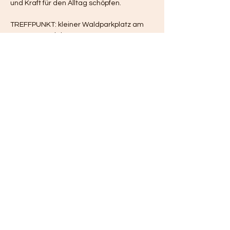
und Kraft für den Alltag schöpfen.
TREFFPUNKT: kleiner Waldparkplatz am 
Strassenrand der B179 ca 100 Meter von 
der Bushaltestelle "Neubrück (bei Groß 
Köris), Weg zum Hölzernem See" entfernt:
https://maps.app.goo.gl/ekAnDcvRC4RhyC
K76
ÖPNV Anbindung von Berlin 
HIN: 
- 11:03 Ostkreutz ab, RE 7 Rchtg. 
Senftenberg 
- 11:33 an Groß Köris, ab 11:36 mit…
Mehr anzeigen
Teile dieses Event