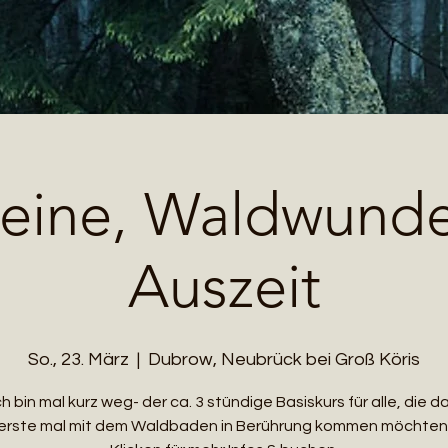
leine, Waldwund
Auszeit
So., 23. März
  |  
Dubrow, Neubrück bei Groß Köris
ch bin mal kurz weg- der ca. 3 stündige Basiskurs für alle, die d
erste mal mit dem Waldbaden in Berührung kommen möchten