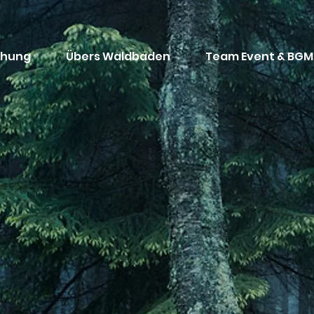
chung
Übers Waldbaden
Team Event & BGM