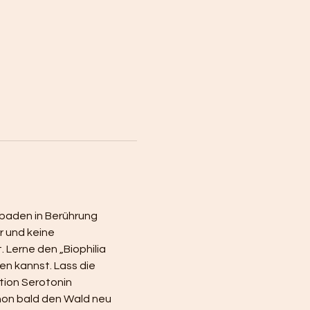
ldbaden in Berührung 
 und keine 
. Lerne den „Biophilia 
n kannst. Lass die 
tion Serotonin 
hon bald den Wald neu 