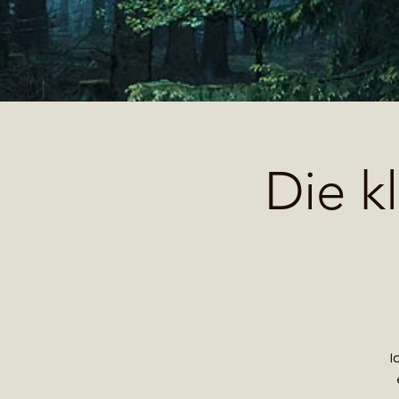
Die k
I