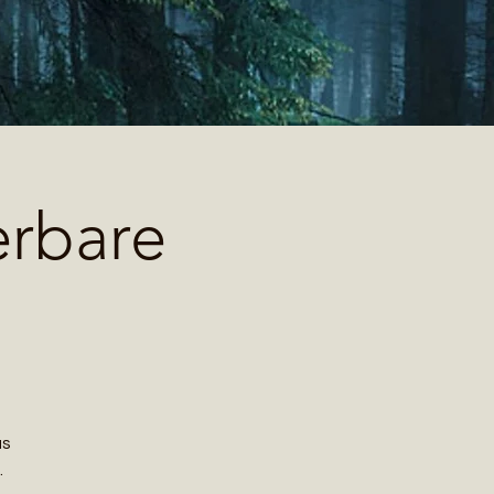
erbare
as
.