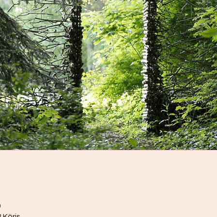
0
 Köris