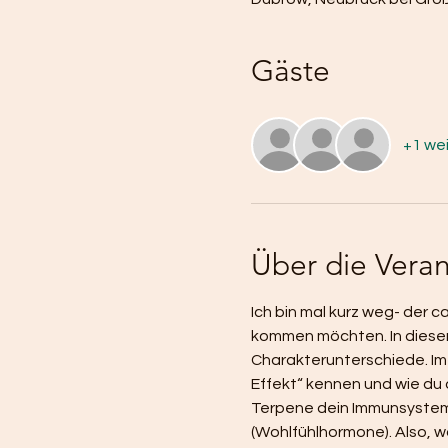
Gäste
+1 we
Über die Veran
Ich bin mal kurz weg- der c
kommen möchten. In diesem
Charakterunterschiede. Im Wa
Effekt“ kennen und wie du 
Terpene dein Immunsystem s
(Wohlfühlhormone). Also, 