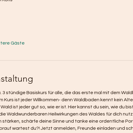
itere Gäste
staltung
a. 3 stündige Basiskurs für alle, die das erste mal mit dem Wa
 Kurs ist jeder Willkommen- denn Waldbaden kennt kein Alter
ld ist jeder gut so, wie er ist. Hier kannst du sein, wie du bist
die Waldwunderbaren Heilwirkungen des Waldes für dich nutze
tärken, schärfe deine Sinne und tanke eine ordentliche Por
worauf wartest du?! Jetzt anmelden, Freunde einladen und sc