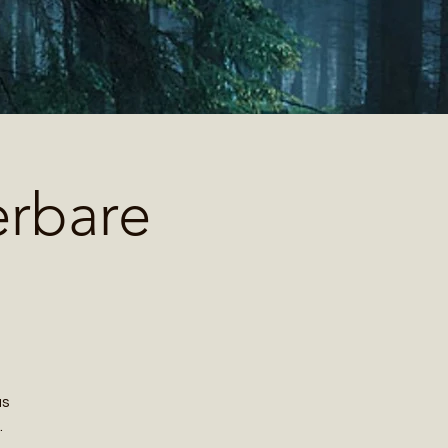
erbare
as
.