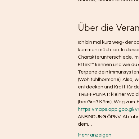
Über die Veran
Ich bin mal kurz weg- der c
kommen möchten. In diesem
Charakterunterschiede. Im Wa
Effekt“ kennen und wie du 
Terpene dein Immunsystem s
(Wohlfühlhormone). Also, 
entdecken und Kraft für de
TREFFPUNKT: kleiner Waldp
(bei Groß Köris), Weg zum 
https://maps.app.goo.gl
ANBINDUNG ÖPNV: Abfahrt Ber
dem…
Mehr anzeigen