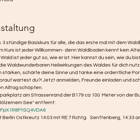
staltung
a. 3 stündige Basiskurs für alle, die das erste mal mit dem Wa
 Kurs ist jeder Willkommen- denn Waldbaden kennt kein Alter
ld ist jeder gut so, wie er ist. Hier kannst du sein, wie du bist
die Waldwunderbaren Heilwirkungen des Waldes für dich nutze
tärken, schärfe deine Sinne und tanke eine ordentliche Por
worauf wartest du?! Jetzt anmelden, Freunde einladen und sc
n Alltag schöpfen.
arkplatz am Strassenrand der B179 ca 100  Meter von der Bu
 Hölzernem See" entfernt:
/VrFpX1R8PtSQ4VDA6
lin Ostkreutz 14:03 mit RE 7 Rchtg.   Senftenberg, 14:33 an i