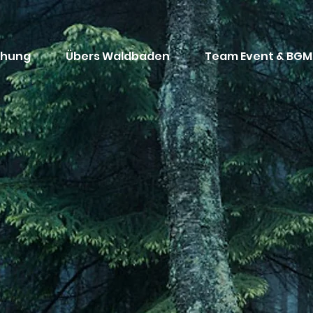
chung
Übers Waldbaden
Team Event & BGM