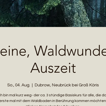
leine, Waldwund
Auszeit
So., 04. Aug.
  |  
Dubrow, Neubrück bei Groß Köris
ch bin mal kurz weg- der ca. 3 stündige Basiskurs für alle, die d
erste mal mit dem Waldbaden in Berührung kommen möchten