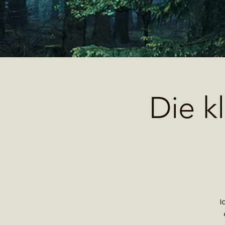
Die k
I