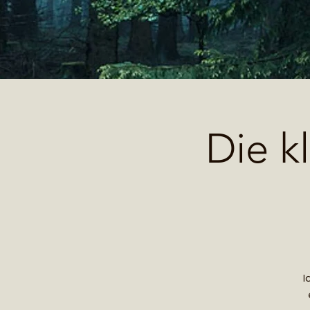
Die k
I