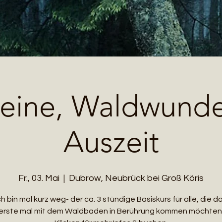
leine, Waldwund
Auszeit
Fr., 03. Mai
  |  
Dubrow, Neubrück bei Groß Köris
ch bin mal kurz weg- der ca. 3 stündige Basiskurs für alle, die d
erste mal mit dem Waldbaden in Berührung kommen möchten