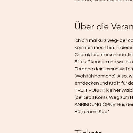
Über die Veran
Ich bin mal kurz weg- der c
kommen möchten. In diesem
Charakterunterschiede. Im Wa
Effekt“ kennen und wie du 
Terpene dein Immunsystem s
(Wohlfühlhormone). Also, 
entdecken und Kraft für de
TREFFPUNKT: kleiner Waldp
(bei Groß Köris), Weg zum 
ANBINDUNG ÖPNV: Bus der Li
Hölzernem See"