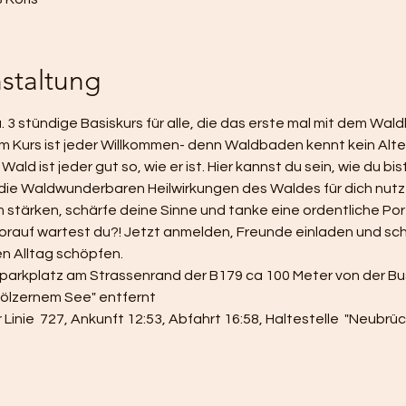
staltung
a. 3 stündige Basiskurs für alle, die das erste mal mit dem Wa
 Kurs ist jeder Willkommen- denn Waldbaden kennt kein Alter
ld ist jeder gut so, wie er ist. Hier kannst du sein, wie du bist
die Waldwunderbaren Heilwirkungen des Waldes für dich nutze
tärken, schärfe deine Sinne und tanke eine ordentliche Por
worauf wartest du?! Jetzt anmelden, Freunde einladen und sc
n Alltag schöpfen.
arkplatz am Strassenrand der B179 ca 100 Meter von der Bus
Hölzernem See" entfernt
nie  727, Ankunft 12:53, Abfahrt 16:58, Haltestelle  "Neubrück