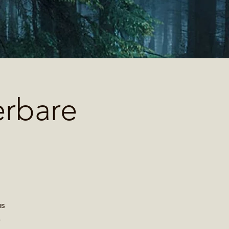
erbare
as
.