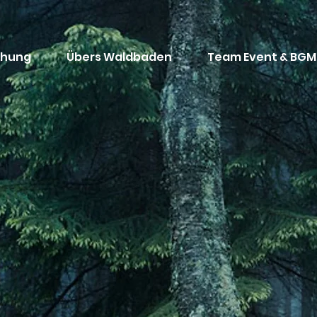
chung
Übers Waldbaden
Team Event & BGM