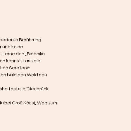
ldbaden in Berührung 
 und keine 
. Lerne den „Biophilia 
n kannst. Lass die 
tion Serotonin 
hon bald den Wald neu 
haltestelle "Neubrück 
 (bei Groß Köris), Weg zum 