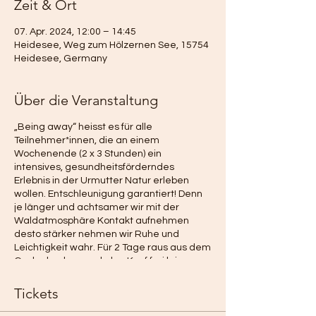
Zeit & Ort
07. Apr. 2024, 12:00 – 14:45
Heidesee, Weg zum Hölzernen See, 15754
Heidesee, Germany
Über die Veranstaltung
„Being away“ heisst es für alle
Teilnehmer*innen, die an einem
Wochenende (2 x 3 Stunden) ein
intensives, gesundheitsförderndes
Erlebnis in der Urmutter Natur erleben
wollen. Entschleunigung garantiert! Denn
je länger und achtsamer wir mit der
Waldatmosphäre Kontakt aufnehmen
desto stärker nehmen wir Ruhe und
Leichtigkeit wahr. Für 2 Tage raus aus dem
Gedankenkarussel, den Kopf frei kriegen,
unsere Automatismen durchbrechen. 2
Tage, in denen es mal nicht ums gesehen
Tickets
werden sondern ums Sehen geht. 2 Tage,
an denen wir dein Adrenalin und Kortisol